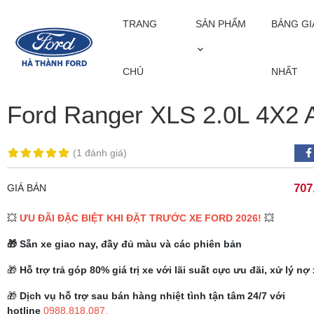
TRANG
SẢN PHẨM
BẢNG GI
TRANG CHỦ
SẢN PHẨM
FORD RANGER
FORD RANGER XLS 
CHỦ
NHẤT
Ford Ranger XLS 2.0L 4X2 
(
1 đánh giá
)
707
GIÁ BÁN
💥
ƯU ĐÃI ĐẶC BIỆT KHI ĐẶT TRƯỚC XE FORD 2026!
💥
🎁 Sẵn xe giao nay, đầy đủ màu và các phiên bản
🎁
Hỗ trợ trả góp 80% giá trị xe với lãi suất cực ưu đãi, xử lý nợ
🎁
Dịch vụ hỗ trợ sau bán hàng nhiệt tình tận tâm 24/7 với
hotline
0988.818.087
,