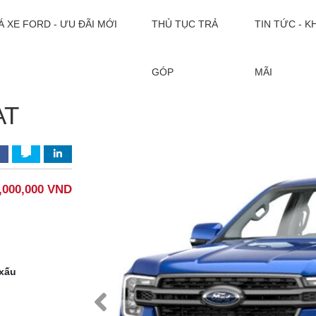
Á XE FORD - ƯU ĐÃI MỚI
THỦ TỤC TRẢ
TIN TỨC - 
2.0L 4X2 AT
GÓP
MÃI
AT
,000,000 VND
 xấu