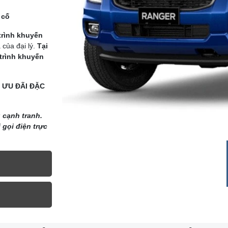
 cố
rình khuyến
của đại lý.
Tại
trình khuyến
ƯU ĐÃI ĐẶC
 cạnh tranh.
 gọi điện trực