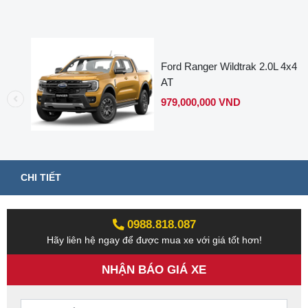
Ford Ranger Wildtrak 2.0L 4x4
AT
979,000,000 VND
CHI TIẾT
0988.818.087‬‬
Hãy liên hệ ngay để được mua xe với giá tốt hơn!
NHẬN BÁO GIÁ XE