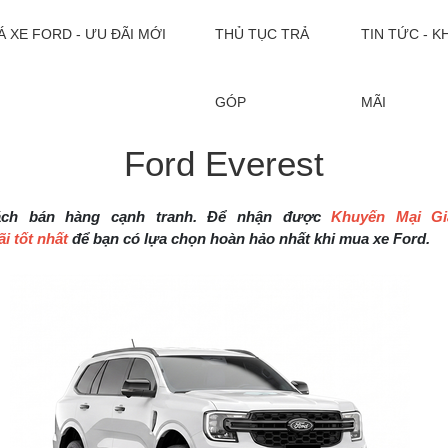
Á XE FORD - ƯU ĐÃI MỚI
THỦ TỤC TRẢ
TIN TỨC - 
GÓP
MÃI
Ford Everest
ách bán hàng cạnh tranh. Để nhận được
Khuyến Mại Gi
i tốt nhất
để bạn có lựa chọn hoàn hảo nhất khi mua xe Ford.