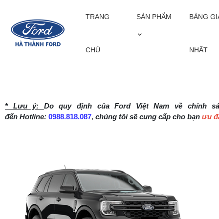
TRANG
SẢN PHẨM
BẢNG GI
TRANG CHỦ
SẢN PHẨM
FORD EVEREST
CHỦ
NHẤT
* Lưu ý:
Do quy định của Ford Việt Nam về chính s
đến Hotline:
0988.818.087
,
chúng tôi sẽ cung cấp cho bạn
ưu đã